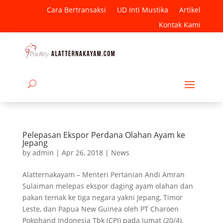
Cara Bertransaksi
UD Inti Mustika
Artikel
Kontak Kami
Pelepasan Ekspor Perdana Olahan Ayam ke
Jepang
by
admin
|
Apr 26, 2018
|
News
Alatternakayam – Menteri Pertanian Andi Amran
Sulaiman melepas ekspor daging ayam olahan dan
pakan ternak ke tiga negara yakni Jepang, Timor
Leste, dan Papua New Guinea oleh PT Charoen
Pokphand Indonesia Tbk (CPI) pada Jumat (20/4).