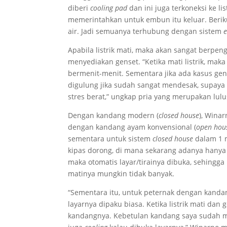
diberi
cooling pad
dan ini juga terkoneksi ke li
memerintahkan untuk embun itu keluar. Berik
air. Jadi semuanya terhubung dengan sistem
e
Apabila listrik mati, maka akan sangat berp
menyediakan genset. “Ketika mati listrik, ma
bermenit-menit. Sementara jika ada kasus ge
digulung jika sudah sangat mendesak, supaya 
stres berat,” ungkap pria yang merupakan lul
Dengan kandang modern (
closed house
), Wina
dengan kandang ayam konvensional (
open hou
sementara untuk sistem
closed house
dalam 1
kipas dorong, di mana sekarang adanya hanya k
maka otomatis layar/tirainya dibuka, sehingga 
matinya mungkin tidak banyak.
“Sementara itu, untuk peternak dengan kanda
layarnya dipaku biasa. Ketika listrik mati dan
kandangnya. Kebetulan kandang saya sudah m