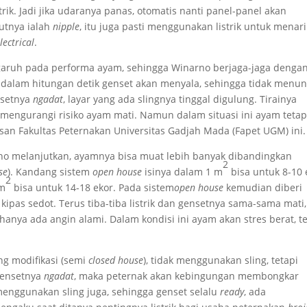
strik. Jadi jika udaranya panas, otomatis nanti panel-panel akan
utnya ialah
nipple
, itu juga pasti menggunakan listrik untuk menari
lectrical
.
engaruh pada performa ayam, sehingga Winarno berjaga-jaga denga
ka dalam hitungan detik genset akan menyala, sehingga tidak menu
nsetnya
ngadat
, layar yang ada slingnya tinggal digulung. Tirainya
mengurangi risiko ayam mati. Namun dalam situasi ini ayam teta
usan Fakultas Peternakan Universitas Gadjah Mada (Fapet UGM) ini.
rno melanjutkan, ayamnya bisa muat lebih banyak dibandingkan
2
se
). Kandang sistem
open house
isinya dalam 1 m
bisa untuk 8-10 
2
 m
bisa untuk 14-18 ekor. Pada sistem
open house
kemudian diberi
ipas sedot. Terus tiba-tiba listrik dan gensetnya sama-sama mati,
hanya ada angin alami. Dalam kondisi ini ayam akan stres berat, t
ng modifikasi (semi
closed house
), tidak menggunakan sling, tetapi
 gensetnya
ngadat
, maka peternak akan kebingungan membongkar
enggunakan sling juga, sehingga genset selalu
ready
, ada