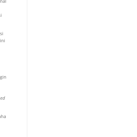
onal
i
si
ini
ngin
red
aha