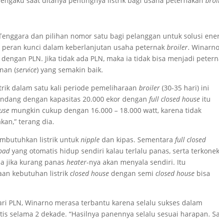
engaku saat ditanya pentingnya listrik bagi usaha peternakan
broi
Tenggara dan pilihan nomor satu bagi pelanggan untuk solusi ener
 peran kunci dalam keberlanjutan usaha peternak
broiler
. Winarn
ngan PLN. Jika tidak ada PLN, maka ia tidak bisa menjadi petern
nan (
service
) yang semakin baik.
rik dalam satu kali periode pemeliharaan
broiler
(30-35 hari) ini
kandang dengan kapasitas 20.000 ekor dengan
full closed house
itu
ouse
mungkin cukup dengan 16.000 – 18.000 watt, karena tidak
an,” terang dia.
embutuhkan listrik untuk
nipple
dan kipas. Sementara
full closed
 pad
yang otomatis hidup sendiri kalau terlalu panas, serta terkonek
a jika kurang panas
heater
-nya akan menyala sendiri. Itu
an kebutuhan listrik
closed house
dengan semi
closed house
bisa
ari PLN, Winarno merasa terbantu karena selalu sukses dalam
ntis selama 2 dekade. “Hasilnya panennya selalu sesuai harapan. S