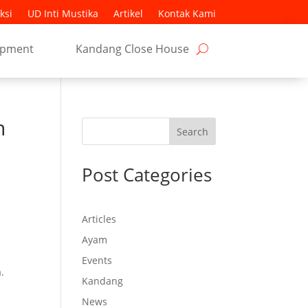
ksi
UD Inti Mustika
Artikel
Kontak Kami
ipment
Kandang Close House
n
Search
Post Categories
Articles
Ayam
Events
.
Kandang
News