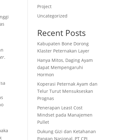
Project
Uncategorized
inggi
gas
Recent Posts
Kabupaten Bone Dorong
an
Klaster Peternakan Layer
ler
.
Hanya Mitos, Daging Ayam
dapat Mempengaruhi
Hormon
isa
Koperasi Peternak Ayam dan
Telur Turut Mensukseskan
as
Prognas
no
Penerapan Least Cost
Mindset pada Manajemen
Pullet
maka
Dukung Gizi dan Ketahanan
k
Pangan Nasional, PT CPI