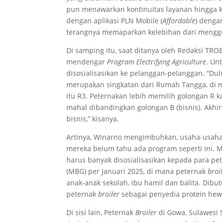
pun menawarkan kontinuitas layanan hingga 
dengan aplikasi PLN Mobile (
Affordable
) dengan
terangnya memaparkan kelebihan dari menggun
Di samping itu, saat ditanya oleh Redaksi T
mendengar
Program Electrifying Agriculture
. Un
disosialisasikan ke pelanggan-pelanggan. “Du
merupakan singkatan dari Rumah Tangga, di man
itu R3. Peternakan lebih memilih golongan R 
mahal dibandingkan golongan B (bisnis). Akh
bisnis,” kisanya.
Artinya, Winarno mengimbuhkan, usaha-usaha 
mereka belum tahu ada program seperti ini. M
harus banyak disosialisasikan kepada para pet
(MBG) per Januari 2025, di mana peternak
broi
anak-anak sekolah, ibu hamil dan balita. Dib
peternak
broiler
sebagai penyedia protein he
Di sisi lain, Peternak
Broiler
di Gowa, Sulawesi