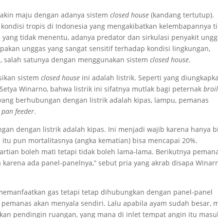
akin maju dengan adanya sistem
closed house
(kandang tertutup).
h kondisi tropis di Indonesia yang mengakibatkan kelembapannya t
a yang tidak menentu, adanya predator dan sirkulasi penyakit ung
akan unggas yang sangat sensitif terhadap kondisi lingkungan,
an, salah satunya dengan menggunakan sistem
closed house
.
ikan sistem
closed house
ini adalah listrik. Seperti yang diungkapk
Setya Winarno, bahwa listrik ini sifatnya mutlak bagi peternak
broi
yang berhubungan dengan listrik adalah kipas, lampu, pemanas
a
pan feeder
.
an dengan listrik adalah kipas. Ini menjadi wajib karena hanya b
 itu pun mortalitasnya (angka kematian) bisa mencapai 20%.
artian boleh mati tetapi tidak boleh lama-lama. Berikutnya peman
uga karena ada panel-panelnya,” sebut pria yang akrab disapa Winar
memanfaatkan gas tetapi tetap dihubungkan dengan panel-panel
, pemanas akan menyala sendiri. Lalu apabila ayam sudah besar, 
an pendingin ruangan, yang mana di inlet tempat angin itu masu