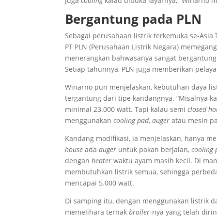
juga
cooling
kalau dibuka layarnya,” Winarno m
Bergantung pada PLN
Sebagai perusahaan listrik terkemuka se-Asia 
PT PLN (Perusahaan Listrik Negara) memegang
menerangkan bahwasanya sangat bergantung de
Setiap tahunnya, PLN juga memberikan pelaya
Winarno pun menjelaskan, kebutuhan daya list
tergantung dari tipe kandangnya. “Misalnya 
minimal 23.000 watt. Tapi kalau semi
closed h
menggunakan
cooling pad
,
auger
atau mesin pak
Kandang modifikasi, ia menjelaskan, hanya m
house
ada
auger
untuk pakan berjalan,
cooling
dengan
heater
waktu ayam masih kecil. Di man
membutuhkan listrik semua, sehingga perbeda
mencapai 5.000 watt.
Di samping itu, dengan menggunakan listrik d
memelihara ternak
broiler
-nya yang telah diri