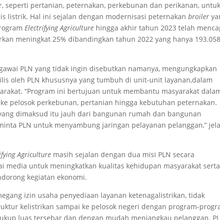
r, seperti pertanian, peternakan, perkebunan dan perikanan, untu
is listrik. Hal ini sejalan dengan modernisasi peternakan
broiler
ya
Program
Electrifying Agriculture
hingga akhir tahun 2023 telah menca
aporkan meningkat 25% dibandingkan tahun 2022 yang hanya 193.05
egawai PLN yang tidak ingin disebutkan namanya, mengungkapkan
rilis oleh PLN khususnya yang tumbuh di unit-unit layanan,dalam
arakat. “Program ini bertujuan untuk membantu masyarakat dala
 ke pelosok perkebunan, pertanian hingga kebutuhan peternakan.
r yang dimaksud itu jauh dari bangunan rumah dan bangunan
minta PLN untuk menyambung jaringan pelayanan pelanggan,” jel
ifying Agriculture
masih sejalan dengan dua misi PLN secara
agai media untuk meningkatkan kualitas kehidupan masyarakat sert
ndorong kegiatan ekonomi.
gang izin usaha penyediaan layanan ketenagalistrikan, tidak
ktur kelistrikan sampai ke pelosok negeri dengan program-prog
 cukup luas tersebar dan dengan mudah menjangkau pelanggan. P