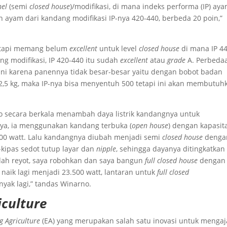
nel
(semi
closed house
)/modifikasi, di mana indeks performa (IP) ay
ayam dari kandang modifikasi IP-nya 420-440, berbeda 20 poin,”
, tapi memang belum
excellent
untuk level
closed house
di mana IP 4
g modifikasi, IP 420-440 itu sudah
excellent
atau
grade
A. Perbeda
ini karena panennya tidak besar-besar yaitu dengan bobot badan
a 2,5 kg, maka IP-nya bisa menyentuh 500 tetapi ini akan membutuh
o secara berkala menambah daya listrik kandangnya untuk
nya, ia menggunakan kandang terbuka (
open house
) dengan kapasit
00 watt. Lalu kandangnya diubah menjadi semi
closed house
denga
-kipas sedot tutup layar dan
nipple
, sehingga dayanya ditingkatkan
dah reyot, saya robohkan dan saya bangun
full closed house
dengan
a naik lagi menjadi 23.500 watt, lantaran untuk
full closed
yak lagi,” tandas Winarno.
iculture
ng Agriculture
(EA) yang merupakan salah satu inovasi untuk mengaj