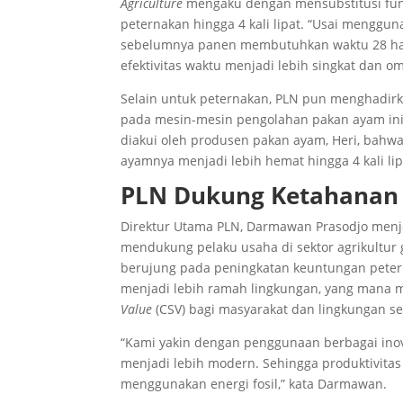
Agriculture
mengaku dengan mensubstitusi fungs
peternakan hingga 4 kali lipat. “Usai menggu
sebelumnya panen membutuhkan waktu 28 hari,
efektivitas waktu menjadi lebih singkat dan o
Selain untuk peternakan, PLN pun menghadirka
pada mesin-mesin pengolahan pakan ayam ini d
diakui oleh produsen pakan ayam, Heri, bahwa
ayamnya menjadi lebih hemat hingga 4 kali lip
PLN Dukung Ketahanan 
Direktur Utama PLN, Darmawan Prasodjo men
mendukung pelaku usaha di sektor agrikultur 
berujung pada peningkatan keuntungan petern
menjadi lebih ramah lingkungan, yang mana m
Value
(CSV) bagi masyarakat dan lingkungan sek
“Kami yakin dengan penggunaan berbagai inova
menjadi lebih modern. Sehingga produktivita
menggunakan energi fosil,” kata Darmawan.