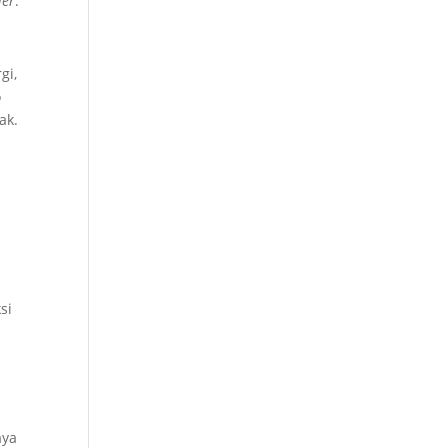
ler
.
gi,
o
ak.
si
aya