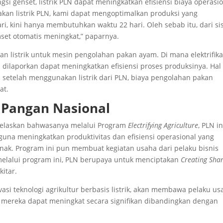
i genset, listrik PLN dapat meningkatkan efisiensi biaya operasi
nakan listrik PLN, kami dapat mengoptimalkan produksi yang
 kini hanya membutuhkan waktu 22 hari. Oleh sebab itu, dari sis
mset otomatis meningkat,” paparnya.
n listrik untuk mesin pengolahan pakan ayam. Di mana elektrifika
ilaporkan dapat meningkatkan efisiensi proses produksinya. Hal 
 setelah menggunakan listrik dari PLN, biaya pengolahan pakan
at.
Pangan Nasional
jelaskan bahwasanya melalui Program
Electrifying Agriculture
, PLN i
guna meningkatkan produktivitas dan efisiensi operasional yang
ak. Program ini pun membuat kegiatan usaha dari pelaku bisnis
elalui program ini, PLN berupaya untuk menciptakan
Creating Sha
itar.
si teknologi agrikultur berbasis listrik, akan membawa pelaku us
s mereka dapat meningkat secara signifikan dibandingkan dengan