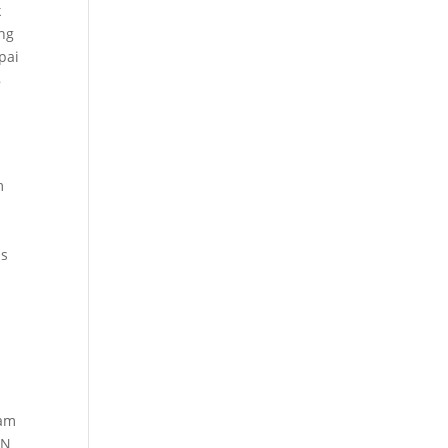
k
ng
pai
8
m
as
a
ram
LN