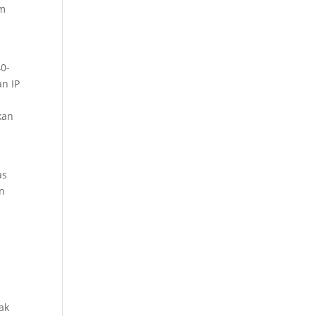
am
40-
an IP
kan
as
n
ak