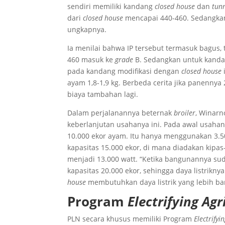
sendiri memiliki kandang
closed house
dan
tun
dari
closed house
mencapai 440-460. Sedangkan 
ungkapnya.
Ia menilai bahwa IP tersebut termasuk bagus
460 masuk ke
grade
B. Sedangkan untuk kandan
pada kandang modifikasi dengan
closed house
ayam 1,8-1,9 kg. Berbeda cerita jika panenny
biaya tambahan lagi.
Dalam perjalanannya beternak
broiler
, Winarn
keberlanjutan usahanya ini. Pada awal usaha
10.000 ekor ayam. Itu hanya menggunakan 3.5
kapasitas 15.000 ekor, di mana diadakan kipas
menjadi 13.000 watt. “Ketika bangunannya su
kapasitas 20.000 ekor, sehingga daya listrikny
house
membutuhkan daya listrik yang lebih ban
Program
Electrifying Agr
PLN secara khusus memiliki Program
Electrifyi