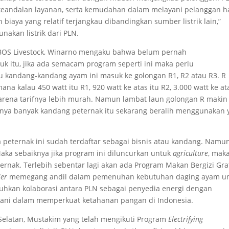
keandalan layanan, serta kemudahan dalam melayani pelanggan h
 biaya yang relatif terjangkau dibandingkan sumber listrik lain,”
akan listrik dari PLN.
ROBOS Livestock, Winarno mengaku bahwa belum pernah
tuk itu, jika ada semacam program seperti ini maka perlu
lu kandang-kandang ayam ini masuk ke golongan R1, R2 atau R3. R
a kalau 450 watt itu R1, 920 watt ke atas itu R2, 3.000 watt ke at
karena tarifnya lebih murah. Namun lambat laun golongan R makin
irnya banyak kandang peternak itu sekarang beralih menggunakan 
peternak ini sudah terdaftar sebagai bisnis atau kandang. Namu
aka sebaiknya jika program ini diluncurkan untuk
agriculture
, mak
ernak. Terlebih sebentar lagi akan ada Program Makan Bergizi Gra
ler
memegang andil dalam pemenuhan kebutuhan daging ayam u
utuhkan kolaborasi antara PLN sebagai penyedia energi dengan
wani dalam memperkuat ketahanan pangan di Indonesia.
 Selatan, Mustakim yang telah mengikuti Program
Electrifying