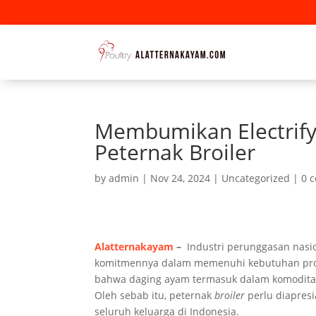
Membumikan Electrify
Peternak Broiler
by
admin
|
Nov 24, 2024
|
Uncategorized
|
0 
Alatternakayam
–
Industri perunggasan nasi
komitmennya dalam memenuhi kebutuhan prote
bahwa daging ayam termasuk dalam komoditas
Oleh sebab itu, peternak
broiler
perlu diapres
seluruh keluarga di Indonesia.