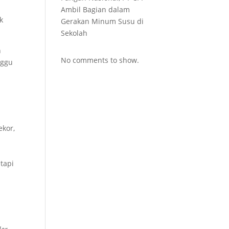
Ambil Bagian dalam
k
Gerakan Minum Susu di
Sekolah
n
No comments to show.
nggu
p
ekor,
etapi