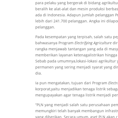
para pelaku yang bergerak di bidang agrikultu
beralih ke alat-alat dan mesin produksi berbas
ada di Indonesia. Adapun jumlah pelanggan 
lebih dari 241.700 pelanggan. Angka ini dil
pelanggan.
Pada kesempatan yang terpisah, salah satu p
bahwasanya Program
Electrifying Agriculture
di
rangka menjawab tantangan yang ada di masy
memberikan layanan ketenagalistrikan hingga
Sebab pada umumnya,lokasi-lokasi agrikultu
permanen yang sering menjadi syarat yang di
dia.
Ia pun mengatakan, tujuan dari Program
Electr
korporat,yaitu menjadikan tenaga listrik seb
mengupayakan agar tenaga listrik menjadi pe
“PLN yang menjadi salah satu perusahaan peme
memungkiri telah banyak membangun infrastru
yang diberikan. Secara umum, aset PLN akan