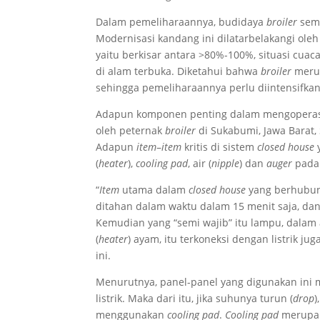
Dalam pemeliharaannya, budidaya
broiler
sem
Modernisasi kandang ini dilatarbelakangi ole
yaitu berkisar antara >80%-100%, situasi cuac
di alam terbuka. Diketahui bahwa
broiler
merup
sehingga pemeliharaannya perlu diintensifk
Adapun komponen penting dalam mengoperas
oleh peternak
broiler
di Sukabumi, Jawa Barat, 
Adapun
item
–
item
kritis di sistem
closed house
(
heater
),
cooling pad
, air (
nipple
) dan
auger
pad
“
Item
utama dalam
closed house
yang berhubung
ditahan dalam waktu dalam 15 menit saja, dan
Kemudian yang “semi wajib” itu lampu, dalam 
(
heater
) ayam, itu terkoneksi dengan listrik j
ini.
Menurutnya, panel-panel yang digunakan ini 
listrik. Maka dari itu, jika suhunya turun (
drop
)
menggunakan
cooling pad
.
Cooling pad
merupak