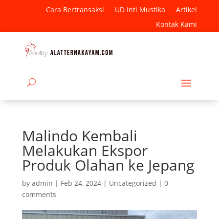
Cara Bertransaksi
UD Inti Mustika
Artikel
Kontak Kami
Malindo Kembali
Melakukan Ekspor
Produk Olahan ke Jepang
by
admin
|
Feb 24, 2024
|
Uncategorized
|
0
comments