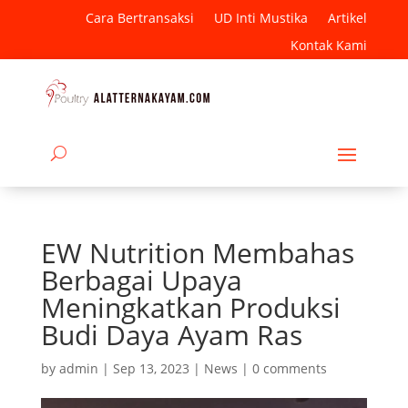
Cara Bertransaksi
UD Inti Mustika
Artikel
Kontak Kami
EW Nutrition Membahas
Berbagai Upaya
Meningkatkan Produksi
Budi Daya Ayam Ras
by
admin
|
Sep 13, 2023
|
News
|
0 comments