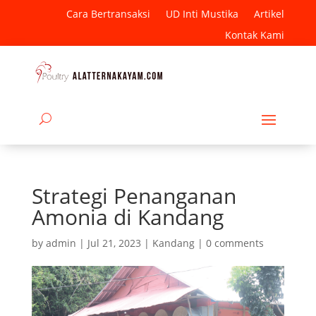
Cara Bertransaksi
UD Inti Mustika
Artikel
Kontak Kami
Strategi Penanganan
Amonia di Kandang
by
admin
|
Jul 21, 2023
|
Kandang
|
0 comments