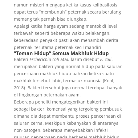
namun misteri mengapa ketika kasus kolibasilosis
dapat terus “membunuh” peternak secara berulang
memang tak pernah bisa diungkap.
Apalagi ketika harga ayam sedang mentok di level
terbawah seperti beberapa waktu belakangan,
keberadaan penyakit pasti akan menambah derita
peternak, terutama peternak kecil mandiri.
“Teman Hidup” Semua Makhluk Hidup
Bakteri
Escherichia coli
atau lazim disebut
E. coli
,
merupakan bakteri yang normal hidup pada saluran
pencernaan makhluk hidup bahkan ketika suatu
makhluk tersebut lahir, termasuk manusia (Kohl,
2018). Bakteri tersebut juga normal terdapat banyak
di lingkungan peternakan ayam.
Beberapa peneliti mengategorikan bakteri ini
sebagai bakteri komensal yang tergolong pembusuk,
dimana dia dapat membantu proses pencernaan di
saluran cerna. Meskipun kebanyakan di antaranya
non-patogen, beberapa menyebabkan infeksi
saluran pencernaan pada berbagai makhluk hidup