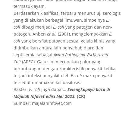
termasuk ayam.
Berdasarkan klasifikasi terbaru menurut uji serologis
yang dilakukan berbagai ilmuwan, simpelnya
E.
coli
dibagi menjadi
E. coli
yang patogen dan non-
patogen. Anben
et al.
(2001), mengelompokkan
E.
coli
yang bersfiat patogen sesuai gejala klinis yang
ditimbulkan antara lain penyebab diare dan
septisemia sebagai
Avian Pathogenic Escherichia
Coli
(APEC). Galur ini merupakan galur yang
berhubungan dengan karakteristik penyakit ketika
terjadi infeksi penyakit oleh
E. coli
maka penyakit
tersebut dinamakan kolibasilosis.
Bakteri
E. coli
juga dapat…
Selengkapnya baca di
Majalah Infovet edisi Mei 2023.
(CR)
Sumber: majalahinfovet.com