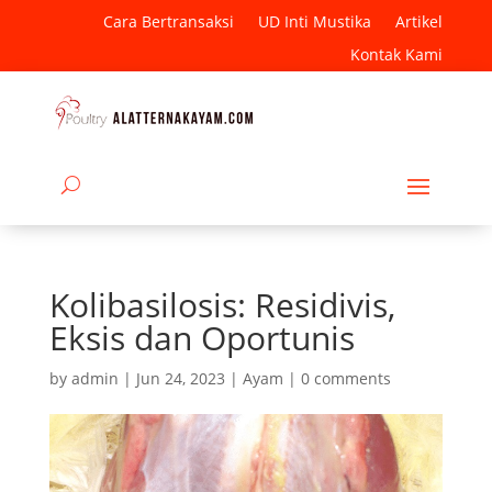
Cara Bertransaksi
UD Inti Mustika
Artikel
Kontak Kami
Kolibasilosis: Residivis,
Eksis dan Oportunis
by
admin
|
Jun 24, 2023
|
Ayam
|
0 comments