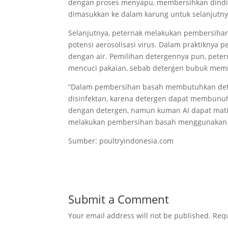
dengan proses menyapu, membersihkan dindin
dimasukkan ke dalam karung untuk selanjutn
Selanjutnya, peternak melakukan pembersiha
potensi aerosolisasi virus. Dalam praktikny
dengan air. Pemilihan detergennya pun, pete
mencuci pakaian, sebab detergen bubuk memil
“Dalam pembersihan basah membutuhkan dete
disinfektan, karena detergen dapat membunu
dengan detergen, namun kuman AI dapat mati.
melakukan pembersihan basah menggunakan de
Sumber: poultryindonesia.com
Submit a Comment
Your email address will not be published.
Requ