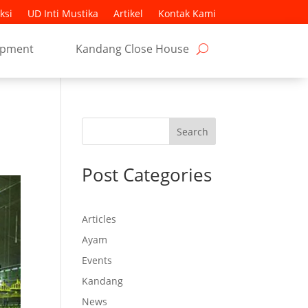
ksi
UD Inti Mustika
Artikel
Kontak Kami
ipment
Kandang Close House
Search
Post Categories
Articles
Ayam
Events
Kandang
News