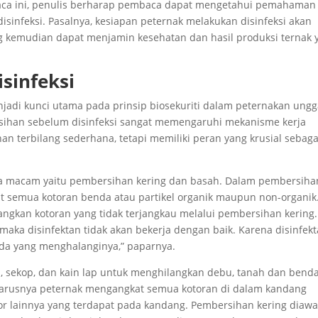
aca ini, penulis berharap pembaca dapat mengetahui pemahaman
sinfeksi. Pasalnya, kesiapan peternak melakukan disinfeksi akan
g kemudian dapat menjamin kesehatan dan hasil produksi ternak 
sinfeksi
jadi kunci utama pada prinsip biosekuriti dalam peternakan ungg
ihan sebelum disinfeksi sangat memengaruhi mekanisme kerja
n terbilang sederhana, tetapi memiliki peran yang krusial sebaga
dua macam yaitu pembersihan kering dan basah. Dalam pembersiha
t semua kotoran benda atau partikel organik maupun non-organik
gkan kotoran yang tidak terjangkau melalui pembersihan kering.
maka disinfektan tidak akan bekerja dengan baik. Karena disinfek
enda yang menghalanginya,” paparnya.
 sekop, dan kain lap untuk menghilangkan debu, tanah dan bend
eharusnya peternak mengangkat semua kotoran di dalam kandang
tor lainnya yang terdapat pada kandang. Pembersihan kering diawa