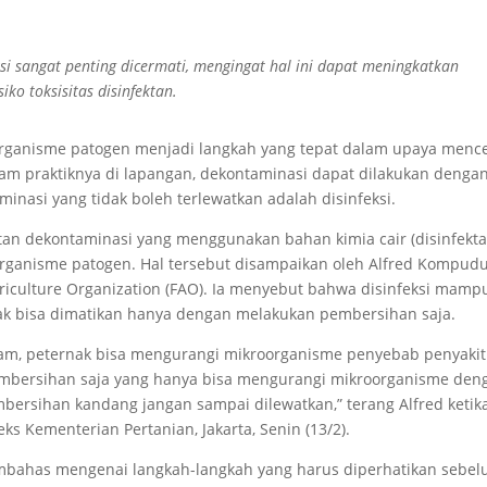
 sangat penting dicermati, mengingat hal ini dapat meningkatkan
ko toksisitas disinfektan.
rganisme patogen menjadi langkah yang tepat dalam upaya menc
m praktiknya di lapangan, dekontaminasi dapat dilakukan denga
inasi yang tidak boleh terlewatkan adalah disinfeksi.
iatan dekontaminasi yang menggunakan bahan kimia cair (disinfekta
rganisme patogen. Hal tersebut disampaikan oleh Alfred Kompud
griculture Organization (FAO). Ia menyebut bahwa disinfeksi mamp
k bisa dimatikan hanya dengan melakukan pembersihan saja.
yam, peternak bisa mengurangi mikroorganisme penyebab penyakit
mbersihan saja yang hanya bisa mengurangi mikroorganisme den
mbersihan kandang jangan sampai dilewatkan,” terang Alfred ketik
ks Kementerian Pertanian, Jakarta, Senin (13/2).
embahas mengenai langkah-langkah yang harus diperhatikan sebe