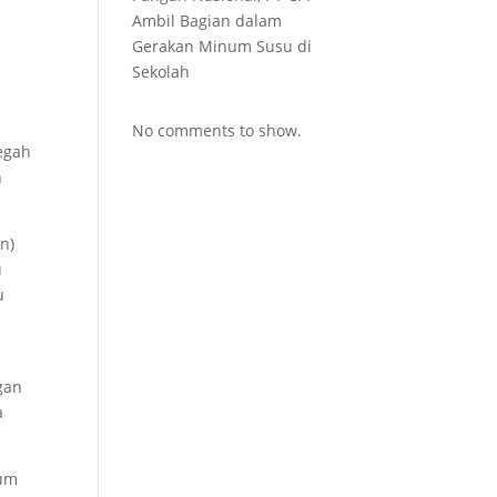
Ambil Bagian dalam
Gerakan Minum Susu di
Sekolah
No comments to show.
egah
n
n)
u
u
gan
a
lum