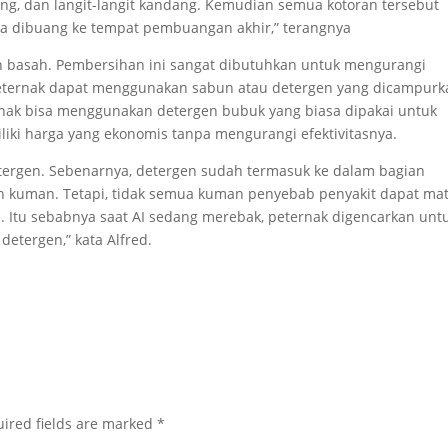
g, dan langit-langit kandang. Kemudian semua kotoran tersebut
ya dibuang ke tempat pembuangan akhir,” terangnya
n basah. Pembersihan ini sangat dibutuhkan untuk mengurangi
a peternak dapat menggunakan sabun atau detergen yang dicampur
rnak bisa menggunakan detergen bubuk yang biasa dipakai untuk
iki harga yang ekonomis tanpa mengurangi efektivitasnya.
rgen. Sebenarnya, detergen sudah termasuk ke dalam bagian
h kuman. Tetapi, tidak semua kuman penyebab penyakit dapat mat
 Itu sebabnya saat AI sedang merebak, peternak digencarkan unt
tergen,” kata Alfred.
ired fields are marked
*