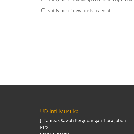
Notify me of new posts by email.
UD Inti Mustika
Jl Tambak Sawah Pergudangan Tiara Jabon
F1/2