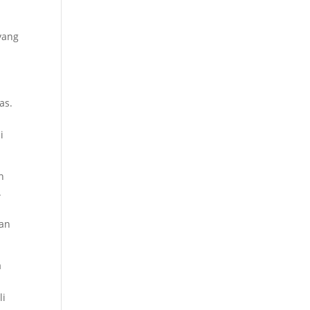
yang
as.
i
n
.
tan
a
li