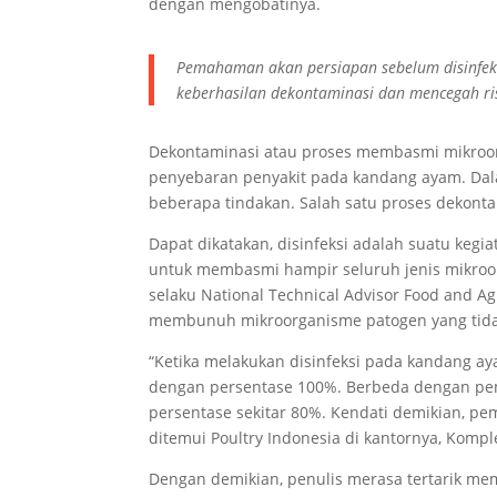
dengan mengobatinya.
Pemahaman akan persiapan sebelum disinfeksi
keberhasilan dekontaminasi dan mencegah risi
Dekontaminasi atau proses membasmi mikroo
penyebaran penyakit pada kandang ayam. Dala
beberapa tindakan. Salah satu proses dekontam
Dapat dikatakan, disinfeksi adalah suatu keg
untuk membasmi hampir seluruh jenis mikroo
selaku National Technical Advisor Food and A
membunuh mikroorganisme patogen yang tida
“Ketika melakukan disinfeksi pada kandang a
dengan persentase 100%. Berbeda dengan pe
persentase sekitar 80%. Kendati demikian, pe
ditemui Poultry Indonesia di kantornya, Komple
Dengan demikian, penulis merasa tertarik m