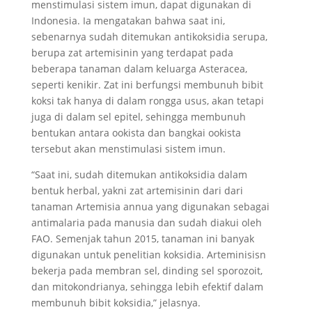
menstimulasi sistem imun, dapat digunakan di
Indonesia. Ia mengatakan bahwa saat ini,
sebenarnya sudah ditemukan antikoksidia serupa,
berupa zat artemisinin yang terdapat pada
beberapa tanaman dalam keluarga Asteracea,
seperti kenikir. Zat ini berfungsi membunuh bibit
koksi tak hanya di dalam rongga usus, akan tetapi
juga di dalam sel epitel, sehingga membunuh
bentukan antara ookista dan bangkai ookista
tersebut akan menstimulasi sistem imun.
“Saat ini, sudah ditemukan antikoksidia dalam
bentuk herbal, yakni zat artemisinin dari dari
tanaman Artemisia annua yang digunakan sebagai
antimalaria pada manusia dan sudah diakui oleh
FAO. Semenjak tahun 2015, tanaman ini banyak
digunakan untuk penelitian koksidia. Arteminisisn
bekerja pada membran sel, dinding sel sporozoit,
dan mitokondrianya, sehingga lebih efektif dalam
membunuh bibit koksidia,” jelasnya.