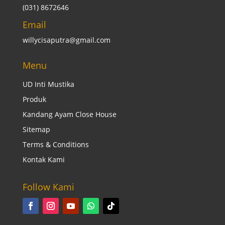
(031) 8672646
Email
willycisaputra@gmail.com
Menu
UD Inti Mustika
Produk
Kandang Ayam Close House
Sitemap
Terms & Conditions
Kontak Kami
Follow Kami