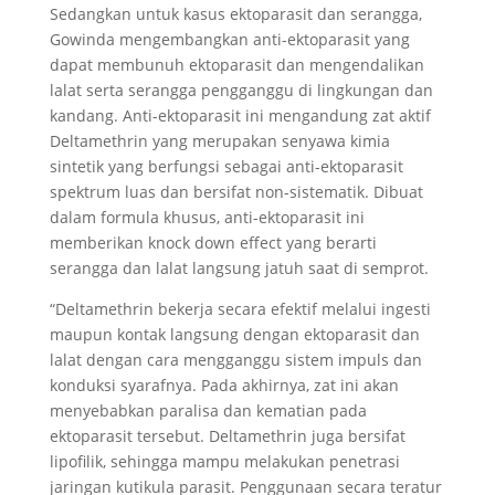
Sedangkan untuk kasus ektoparasit dan serangga,
Gowinda mengembangkan anti-ektoparasit yang
dapat membunuh ektoparasit dan mengendalikan
lalat serta serangga pengganggu di lingkungan dan
kandang. Anti-ektoparasit ini mengandung zat aktif
Deltamethrin yang merupakan senyawa kimia
sintetik yang berfungsi sebagai anti-ektoparasit
spektrum luas dan bersifat non-sistematik. Dibuat
dalam formula khusus, anti-ektoparasit ini
memberikan knock down effect yang berarti
serangga dan lalat langsung jatuh saat di semprot.
“Deltamethrin bekerja secara efektif melalui ingesti
maupun kontak langsung dengan ektoparasit dan
lalat dengan cara mengganggu sistem impuls dan
konduksi syarafnya. Pada akhirnya, zat ini akan
menyebabkan paralisa dan kematian pada
ektoparasit tersebut. Deltamethrin juga bersifat
lipofilik, sehingga mampu melakukan penetrasi
jaringan kutikula parasit. Penggunaan secara teratur