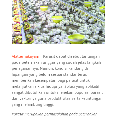
Alatternakayam
– Parasit dapat disebut tantangan
pada peternakan unggas yang sudah jelas langkah
penaganannya. Namun, kondisi kandang di
lapangan yang belum sesuai standar terus
memberikan kesempatan bagi parasit untuk
melanjutkan siklus hidupnya. Solusi yang aplikatif
sangat dibutuhkan untuk menekan populasi parasit
dan vektornya guna produktivitas serta keuntungan
yang melambung tinggi.
Parasit merupakan permasalahan pada peternakan