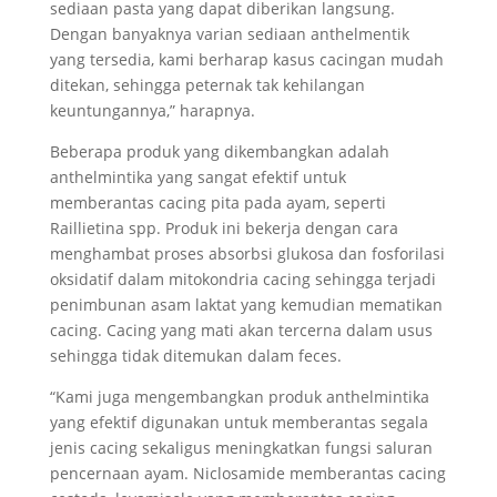
sediaan pasta yang dapat diberikan langsung.
Dengan banyaknya varian sediaan anthelmentik
yang tersedia, kami berharap kasus cacingan mudah
ditekan, sehingga peternak tak kehilangan
keuntungannya,” harapnya.
Beberapa produk yang dikembangkan adalah
anthelmintika yang sangat efektif untuk
memberantas cacing pita pada ayam, seperti
Raillietina spp. Produk ini bekerja dengan cara
menghambat proses absorbsi glukosa dan fosforilasi
oksidatif dalam mitokondria cacing sehingga terjadi
penimbunan asam laktat yang kemudian mematikan
cacing. Cacing yang mati akan tercerna dalam usus
sehingga tidak ditemukan dalam feces.
“Kami juga mengembangkan produk anthelmintika
yang efektif digunakan untuk memberantas segala
jenis cacing sekaligus meningkatkan fungsi saluran
pencernaan ayam. Niclosamide memberantas cacing