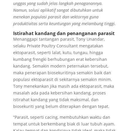
unggas yang sudah jelas langkah penaganannya.
Namun, solusi aplikatif sangat dibutuhkan untuk
menekan populasi parasit dan vektornya guna
produktivitas serta keuntungan yang melambung tinggi.
Istirahat kandang dan penanganan parasit
Menanggapi tantangan parasit, Tony Unandar,
selaku Private Poultry Consultant mengatakan
ektoparasit, seperti lalat, kutu, tungau, hingga
kumbang frengki berhubungan erat kebersihan
kandang. Semakin modern peternakan tersebut,
maka penerapan biosekuritinya semakin baik dan
populasi ektoparasit di sekitarnya semakin minim.
Tony menekankan jika masih ada ektoparasit, maka
masalah ada pada kebersihan kandang, proses
istirahat kandang yang tidak maksimal, dan
biosekuriti yang belum diterapkan dengan tepat.
“Parasit, seperti cacing, membutuhkan waktu dan
tempat untuk berkembang biak di luar tubuh ayam.
Kalau tempat dan kondisinya tidak ideal, maka tidak