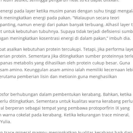
energi pada layer ketika musim panas dengan suhu tinggi menga
ak meningkatkan energi pada pakan. “Walaupun secara teori
panting, namun energi dari pakan banyak terbuang. Alhasil layer t
untuk kebutuhan tubuhnya. Supaya tidak terjadi defisiensi sumb
engan meningkatkan kosentrasi energi di dalam pakan,” imbuh dia.
at asalkan kebutuhan protein tercukupi. Tetapi, jika performa lay
rian protein. Sementara jika ditingkatkan sumber proteinnya terl
panas metabolis yang dihasilkan oleh protein cukup besar. Guna
asam amino. Keunggulan asam amino ialah memiliki kecernaan leb
 terutama pemberian lisin dan metionin guna menghasilkan
 fosfor berhubungan dalam pembentukan kerabang. Bahkan, ketika
erlu ditingkatkan. Sementara untuk kualitas warna kerabang perlu
al berperan sebagai tempat yang pembawa protoporfirin IX yang
arna cokelat pada kerabang. Ketika kekurangan trace mineral,
Yulia.
n trace mineral mampu meningkatkan kualitas kerabang baik dari 