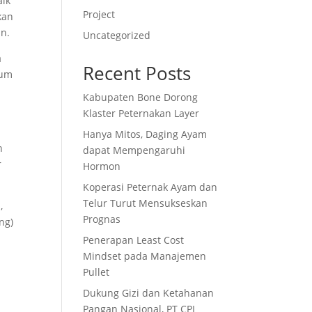
aik
Project
kan
n.
Uncategorized
a
Recent Posts
lum
Kabupaten Bone Dorong
Klaster Peternakan Layer
g
Hanya Mitos, Daging Ayam
n
dapat Mempengaruhi
r
Hormon
Koperasi Peternak Ayam dan
Telur Turut Mensukseskan
,
Prognas
ng)
Penerapan Least Cost
Mindset pada Manajemen
Pullet
Dukung Gizi dan Ketahanan
Pangan Nasional, PT CPI