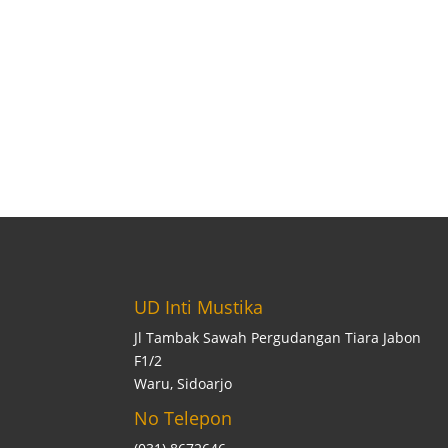
UD Inti Mustika
Jl Tambak Sawah Pergudangan Tiara Jabon
F1/2
Waru, Sidoarjo
No Telepon