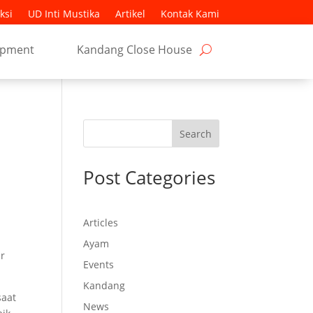
ksi
UD Inti Mustika
Artikel
Kontak Kami
ipment
Kandang Close House
Search
Post Categories
Articles
Ayam
ar
Events
Kandang
saat
News