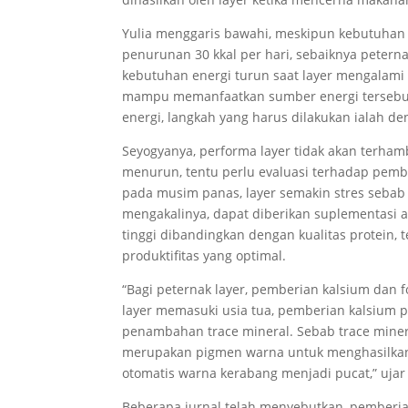
Yulia menggaris bawahi, meskipun kebutuhan 
penurunan 30 kkal per hari, sebaiknya petern
kebutuhan energi turun saat layer mengalami 
mampu memanfaatkan sumber energi tersebut 
energi, langkah yang harus dilakukan ialah d
Seyogyanya, performa layer tidak akan terhamb
menurun, tentu perlu evaluasi terhadap pembe
pada musim panas, layer semakin stres sebab 
mengakalinya, dapat diberikan suplementasi 
tinggi dibandingkan dengan kualitas protein,
produktifitas yang optimal.
“Bagi peternak layer, pemberian kalsium dan
layer memasuki usia tua, pemberian kalsium p
penambahan trace mineral. Sebab trace miner
merupakan pigmen warna untuk menghasilkan w
otomatis warna kerabang menjadi pucat,” ujar 
Beberapa jurnal telah menyebutkan, pemberia