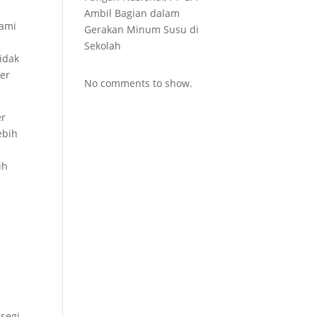
Ambil Bagian dalam
lami
Gerakan Minum Susu di
Sekolah
idak
er
No comments to show.
er
ebih
ih
segi