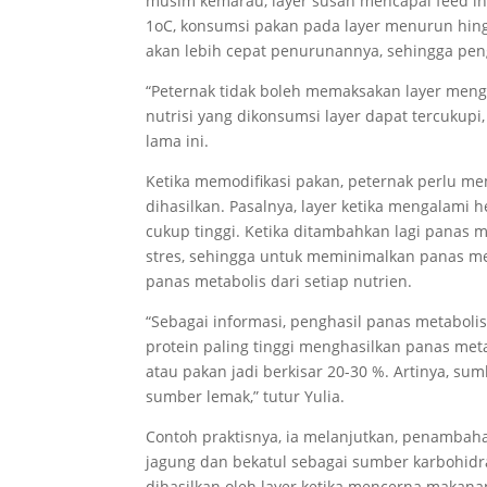
musim kemarau, layer susah mencapai feed int
1oC, konsumsi pakan pada layer menurun hingg
akan lebih cepat penurunannya, sehingga pen
“Peternak tidak boleh memaksakan layer mengh
nutrisi yang dikonsumsi layer dapat tercukup
lama ini.
Ketika memodifikasi pakan, peternak perlu 
dihasilkan. Pasalnya, layer ketika mengalami
cukup tinggi. Ketika ditambahkan lagi panas m
stres, sehingga untuk meminimalkan panas met
panas metabolis dari setiap nutrien.
“Sebagai informasi, penghasil panas metabolis
protein paling tinggi menghasilkan panas met
atau pakan jadi berkisar 20-30 %. Artinya, s
sumber lemak,” tutur Yulia.
Contoh praktisnya, ia melanjutkan, penambah
jagung dan bekatul sebagai sumber karbohidra
dihasilkan oleh layer ketika mencerna makanan