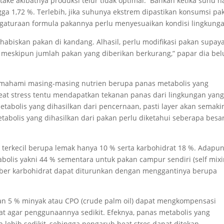
ake akibatnya produksi telur tidak optimal. Bahkan ketika suhu n
a 1,72 %. Terlebih, jika suhunya ekstrem dipastikan konsumsi pa
gaturaan formula pakannya perlu menyesuaikan kondisi lingkunga
abiskan pakan di kandang. Alhasil, perlu modifikasi pakan supay
i, meskipun jumlah pakan yang diberikan berkurang,” papar dia be
memahami masing-masing nutrien berupa panas metabolis yang
 heat stress tentu mendapatkan tekanan panas dari lingkungan yan
etabolis yang dihasilkan dari pencernaan, pasti layer akan semaki
abolis yang dihasilkan dari pakan perlu diketahui seberapa besa
 terkecil berupa lemak hanya 10 % serta karbohidrat 18 %. Adapun
abolis yakni 44 % sementara untuk pakan campur sendiri (self mixi
umber karbohidrat dapat diturunkan dengan menggantinya berupa
an 5 % minyak atau CPO (crude palm oil) dapat mengkompensasi
t agar penggunaannya sedikit. Efeknya, panas metabolis yang
 lebih sedikit, sehingga pengaruh heat stres dapat ditekan.