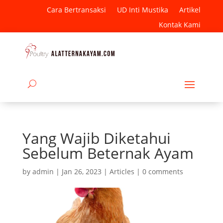
Cara Bertransaksi
UD Inti Mustika
Artikel
Kontak Kami
Yang Wajib Diketahui
Sebelum Beternak Ayam
by
admin
|
Jan 26, 2023
|
Articles
|
0 comments