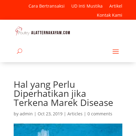
Cara Bertransaksi
UD Inti Mustika
Artikel
Kontak Kami
Hal yang Perlu
Diperhatikan jika
Terkena Marek Disease
by
admin
|
Oct 23, 2019
|
Articles
|
0 comments