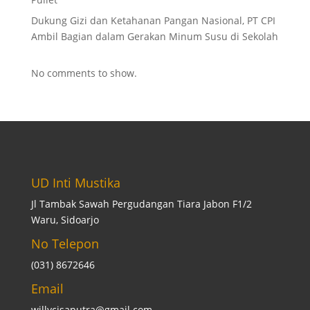
Dukung Gizi dan Ketahanan Pangan Nasional, PT CPI
Ambil Bagian dalam Gerakan Minum Susu di Sekolah
No comments to show.
UD Inti Mustika
Jl Tambak Sawah Pergudangan Tiara Jabon F1/2
Waru, Sidoarjo
No Telepon
(031) 8672646
Email
willycisaputra@gmail.com