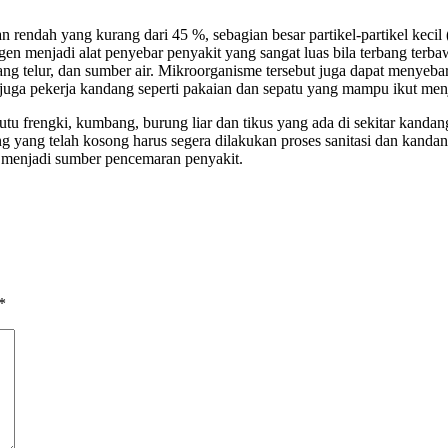
n rendah yang kurang dari 45 %, sebagian besar partikel-partikel kec
en menjadi alat penyebar penyakit yang sangat luas bila terbang terb
ang telur, dan sumber air. Mikroorganisme tersebut juga dapat menyeb
u juga pekerja kandang seperti pakaian dan sepatu yang mampu ikut men
 kutu frengki, kumbang, burung liar dan tikus yang ada di sekitar kan
ang telah kosong harus segera dilakukan proses sanitasi dan kandang t
ak menjadi sumber pencemaran penyakit.
*