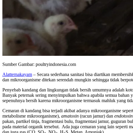
Sumber Gambar: poultryindonesia.com
Alatternakayam
– Secara sederhana sanitasi bisa diartikan members
dan mikroorganisme ditekan serendah mungkin sehingga tidak berpot
Penyebab kandang dan lingkungan tidak bersih umumnya adalah kotora
Banyak peternak sering menyimpulkan bahwa apabila semua bahan yan
sepenuhnya bersih karena mikroorganisme termasuk mahluk yang tidak b
Cemaran di kandang bisa terjadi akibat adanya mikroorganisme seperti (
metabolisme mikroorganisme),
amatoxin
(racun jamur) dan
endotoxin
pakan, partikel tinja, fragmentasi bulu, fragmentasi jamur, guguran
pada material organik tersebut. Ada juga cemaran yang lain seperti 
dan juga gas (CO, SO
, NO
, H
S, Metan, Amoniak).