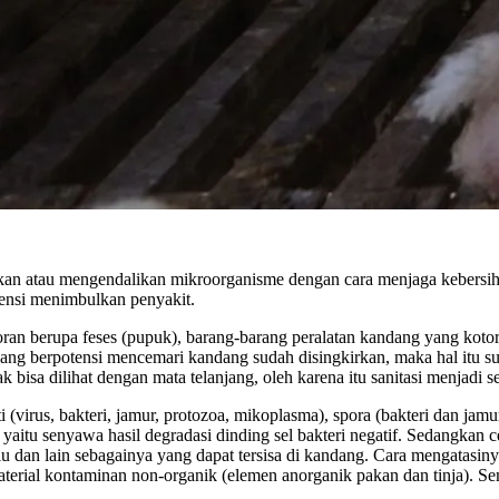
ihkan atau mengendalikan mikroorganisme dengan cara menjaga kebersih
ensi menimbulkan penyakit.
n berupa feses (pupuk), barang-barang peralatan kandang yang kotor d
g berpotensi mencemari kandang sudah disingkirkan, maka hal itu sud
isa dilihat dengan mata telanjang, oleh karena itu sanitasi menjadi s
virus, bakteri, jamur, protozoa, mikoplasma), spora (bakteri dan jamur)
yaitu senyawa hasil degradasi dinding sel bakteri negatif. Sedangkan 
 bulu dan lain sebagainya yang dapat tersisa di kandang. Cara mengatas
material kontaminan non-organik (elemen anorganik pakan dan tinja). S