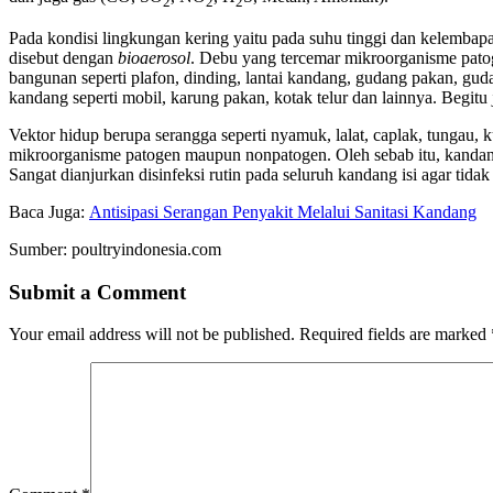
2
2
2
Pada kondisi lingkungan kering yaitu pada suhu tinggi dan kelembapa
disebut dengan
bioaerosol
. Debu yang tercemar mikroorganisme patog
bangunan seperti plafon, dinding, lantai kandang, gudang pakan, gud
kandang seperti mobil, karung pakan, kotak telur dan lainnya. Begit
Vektor hidup berupa serangga seperti nyamuk, lalat, caplak, tungau,
mikroorganisme patogen maupun nonpatogen. Oleh sebab itu, kandang y
Sangat dianjurkan disinfeksi rutin pada seluruh kandang isi agar tid
Baca Juga:
Antisipasi Serangan Penyakit Melalui Sanitasi Kandang
Sumber: poultryindonesia.com
Submit a Comment
Your email address will not be published.
Required fields are marked