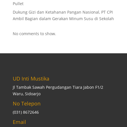
Pullet
Dukung Gizi dan Ketahanan Pangan Nasional, PT CPI
Ambil Bagian dalam Gerakan Minum Susu di Sekolah
No comments to show.
UD Inti Mustika
Jl Tambak Sawah Pergudangan Tiara Jabon F1/2
Waru, Sidoarjo
No Telepon
(031) 8672646
Email