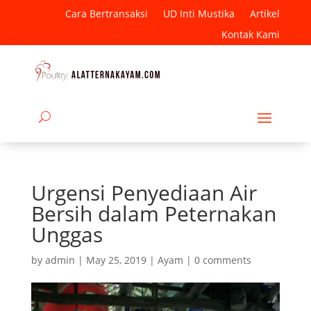
Cara Bertransaksi
UD Inti Mustika
Artikel
Kontak Kami
Urgensi Penyediaan Air
Bersih dalam Peternakan
Unggas
by
admin
|
May 25, 2019
|
Ayam
|
0 comments