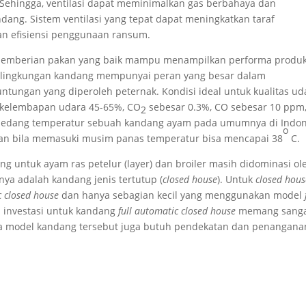
 Sehingga, ventilasi dapat meminimalkan gas berbahaya dan
dang. Sistem ventilasi yang tepat dapat meningkatkan taraf
an efisiensi penggunaan ransum.
an pemberian pakan yang baik mampu menampilkan performa produk
an, lingkungan kandang mempunyai peran yang besar dalam
ungan yang diperoleh peternak. Kondisi ideal untuk kualitas ud
, kelembapan udara 45-65%, CO
sebesar 0.3%, CO sebesar 10 ppm
2
 Sedang temperatur sebuah kandang ayam pada umumnya di Indon
o
an bila memasuki musim panas temperatur bisa mencapai 38
C.
 untuk ayam ras petelur (layer) dan broiler masih didominasi ol
nya adalah kandang jenis tertutup (
closed house
). Untuk
closed hous
 closed house
dan hanya sebagian kecil yang menggunakan model
ai investasi untuk kandang
full automatic closed house
memang sang
ua model kandang tersebut juga butuh pendekatan dan penangana