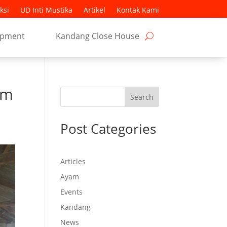
ksi
UD Inti Mustika
Artikel
Kontak Kami
ipment
Kandang Close House
am
Search
Post Categories
Articles
Ayam
Events
Kandang
News