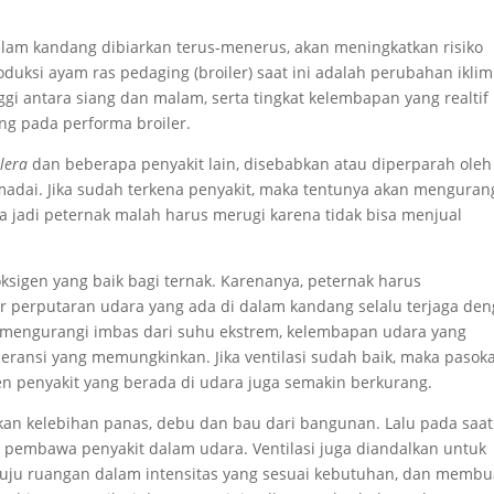
i dalam kandang dibiarkan terus-menerus, akan meningkatkan risiko
duksi ayam ras pedaging (broiler) saat ini adalah perubahan iklim
gi antara siang dan malam, serta tingkat kelembapan yang realtif
ng pada performa broiler.
olera
dan beberapa penyakit lain, disebabkan atau diperparah oleh
emadai. Jika sudah terkena penyakit, maka tentunya akan menguran
a jadi peternak malah harus merugi karena tidak bisa menjual
ksigen yang baik bagi ternak. Karenanya, peternak harus
 perputaran udara yang ada di dalam kandang selalu terjaga de
si mengurangi imbas dari suhu ekstrem, kelembapan udara yang
leransi yang memungkinkan. Jika ventilasi sudah baik, maka pasok
gen penyakit yang berada di udara juga semakin berkurang.
kan kelebihan panas, debu dan bau dari bangunan. Lalu pada saat
embawa penyakit dalam udara. Ventilasi juga diandalkan untuk
nuju ruangan dalam intensitas yang sesuai kebutuhan, dan memb