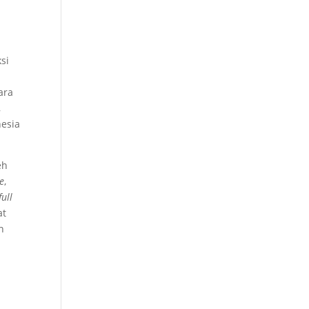
si
ara
,
esia
eh
e
,
full
at
n