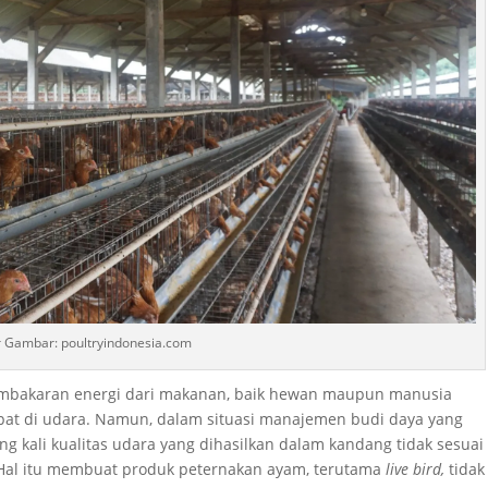
 Gambar: poultryindonesia.com
mbakaran energi dari makanan, baik hewan maupun manusia
t di udara. Namun, dalam situasi manajemen budi daya yang
ing kali kualitas udara yang dihasilkan dalam kandang tidak sesuai
 Hal itu membuat produk peternakan ayam, terutama
live bird,
tidak