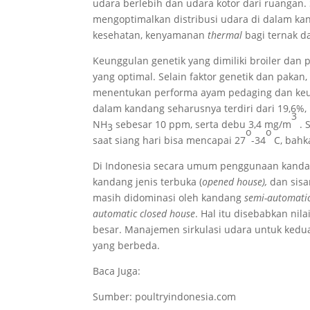
udara berlebih dan udara kotor dari ruangan.
mengoptimalkan distribusi udara di dalam kan
kesehatan, kenyamanan
thermal
bagi ternak d
Keunggulan genetik yang dimiliki broiler d
yang optimal. Selain faktor genetik dan pak
menentukan performa ayam pedaging dan keunt
dalam kandang seharusnya terdiri dari 19,6%
3
NH
sebesar 10 ppm, serta debu 3,4 mg/m
.
3
o
o
saat siang hari bisa mencapai 27
-34
C, bahk
Di Indonesia secara umum penggunaan kandang
kandang jenis terbuka (
opened house),
dan sisa
masih didominasi oleh kandang
semi-automatic
automatic closed house
. Hal itu disebabkan nil
besar. Manajemen sirkulasi udara untuk ked
yang berbeda.
Baca Juga:
Sumber: poultryindonesia.com