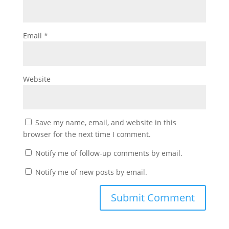
Email
*
Website
Save my name, email, and website in this
browser for the next time I comment.
Notify me of follow-up comments by email.
Notify me of new posts by email.