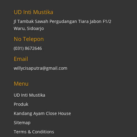
UD Inti Mustika
Jl Tambak Sawah Pergudangan Tiara Jabon F1/2
Waru, Sidoarjo
No Telepon
(031) 8672646
Email
willycisaputra@gmail.com
Menu
UD Inti Mustika
Produk
Kandang Ayam Close House
Sitemap
Terms & Conditions