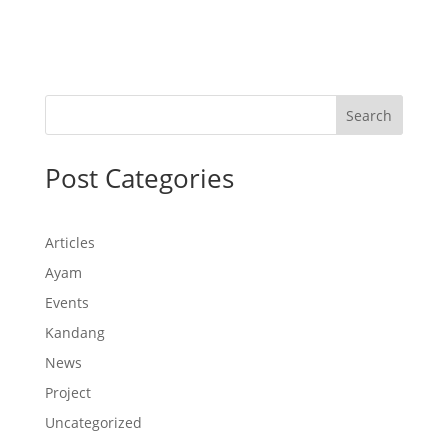
Search
Post Categories
Articles
Ayam
Events
Kandang
News
Project
Uncategorized