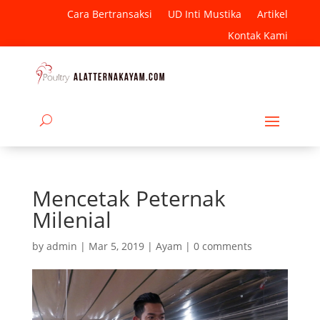
Cara Bertransaksi
UD Inti Mustika
Artikel
Kontak Kami
Mencetak Peternak
Milenial
by
admin
|
Mar 5, 2019
|
Ayam
|
0 comments