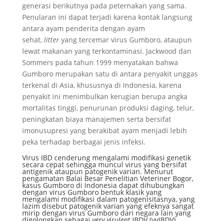
generasi berikutnya pada peternakan yang sama.
Penularan ini dapat terjadi karena kontak langsung
antara ayam penderita dengan ayam
sehat,
litter
yang tercemar virus Gumboro, ataupun
lewat makanan yang terkontaminasi. Jackwood dan
Sommers pada tahun 1999 menyatakan bahwa
Gumboro merupakan satu di antara penyakit unggas
terkenal di Asia, khususnya di Indonesia, karena
penyakit ini menimbulkan kerugian berupa angka
mortalitas tinggi, penurunan produksi daging, telur,
peningkatan biaya manajemen serta bersifat
imonusupresi yang berakibat ayam menjadi lebih
peka terhadap berbagai jenis infeksi.
Virus IBD cenderung mengalami modifikasi genetik
secara cepat sehingga muncul virus yang bersifat
antigenik ataupun patogenik varian. Menurut
pengamatan Balai Besar Penelitian Veteriner Bogor,
kasus Gumboro di Indonesia dapat dihubungkan
dengan virus Gumboro bentuk klasik yang
mengalami modifikasi dalam patogenisitasnya, yang
lazim disebut patogenik varian yang efeknya sangat
mirip dengan virus Gumboro dari negara lain yang
digolongkan sebagai
very virulent
IBDV (vvIBDV).