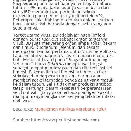
Soejoedono pada penelitiannya tentang Gumboro
tahun 1995 menyatakan adanya varian baru dari
virus IBD menunjukkan perbedaan sekuen
nukleotida pada genom penyandi protein VP2.
Beberapa isolat bahkan ditemukan dalam keadaan
baru sama sekali berbeda dengan isolat yang ada
sebelumnya.
Target utama virus IBD adalah jaringan limfoid
dengan bursa
Fabricius
sebagai organ targetnya.
Virus IBD juga menyerang organ limpa, tonsil-sekum
dan timus. Duodenum, jejenum, dan sekum
merupakan tempat pertama untuk virus bereplikasi.
Lalu, melalui vena porta virus kemudian menuju ke
hati. Menurut Tizard pada “Pengantar Imunologi
Veteriner”, bursa
Fabricius
mempunyai fungsi
sebagai tempat pendewasaan dan diferensiasi sel
limfosit B, kemudian sel limfosit akan masuk ke
sirkulasi dan berperan untuk menerima atau
memberi reaksi terhadap benda asing yang masuk
ke dalam tubuh. Sel T tidak memproduksi antibodi
tetapi berfungsi dalam kekebalan berperantaraan
sel. Limfosit T yang peka terhadap antigen spesifik
mampu menghilangkan sel-sel yang telah terinfeksi
oleh virus.
Baca Juga:
Manajemen Kualitas Kerabang Telur
Sumber: https://www.poultryindonesia.com