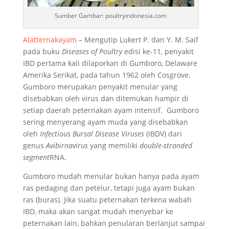
Sumber Gambar: poultryindonesia.com
Alatternakayam
– Mengutip Lukert P. dan Y. M. Saif
pada buku
Diseases of Poultry
edisi ke-11, penyakit
IBD pertama kali dilaporkan di Gumboro, Delaware
Amerika Serikat, pada tahun 1962 oleh Cosgrove.
Gumboro merupakan penyakit menular yang
disebabkan oleh virus dan ditemukan hampir di
setiap daerah peternakan ayam intensif. Gumboro
sering menyerang ayam muda yang disebabkan
oleh
Infectious Bursal Disease Viruses
(IBDV) dari
genus
Avibirnavirus
yang memiliki
double-stranded
segment
RNA.
Gumboro mudah menular bukan hanya pada ayam
ras pedaging dan petelur, tetapi juga ayam bukan
ras (buras). Jika suatu peternakan terkena wabah
IBD, maka akan sangat mudah menyebar ke
peternakan lain, bahkan penularan berlanjut sampai