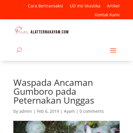
Cara Bertransaksi
UD Inti Mustika
Artikel
Kontak Kami
Waspada Ancaman
Gumboro pada
Peternakan Unggas
by
admin
|
Feb 6, 2019
|
Ayam
|
0 comments