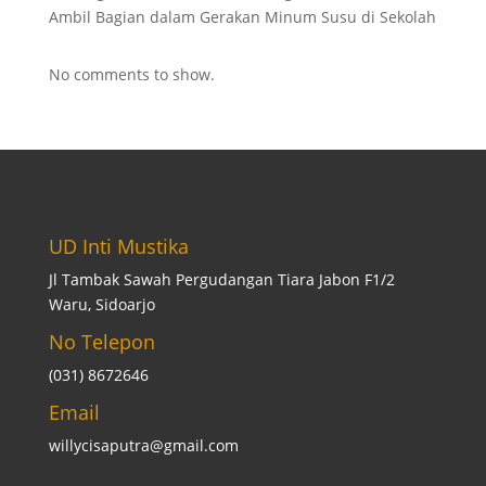
Ambil Bagian dalam Gerakan Minum Susu di Sekolah
No comments to show.
UD Inti Mustika
Jl Tambak Sawah Pergudangan Tiara Jabon F1/2
Waru, Sidoarjo
No Telepon
(031) 8672646
Email
willycisaputra@gmail.com