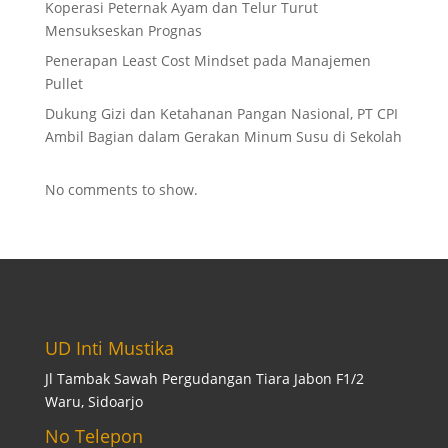
Koperasi Peternak Ayam dan Telur Turut
Mensukseskan Prognas
Penerapan Least Cost Mindset pada Manajemen
Pullet
Dukung Gizi dan Ketahanan Pangan Nasional, PT CPI
Ambil Bagian dalam Gerakan Minum Susu di Sekolah
No comments to show.
UD Inti Mustika
Jl Tambak Sawah Pergudangan Tiara Jabon F1/2
Waru, Sidoarjo
No Telepon