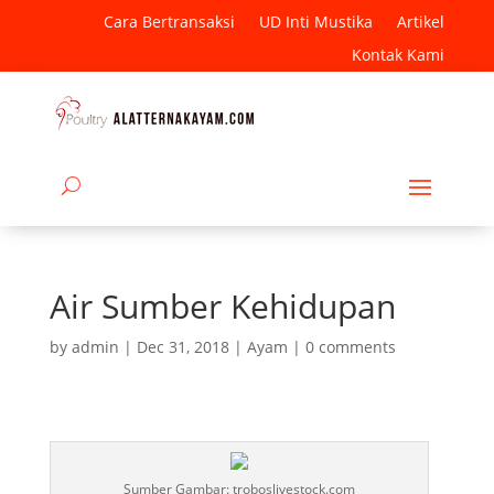
Cara Bertransaksi
UD Inti Mustika
Artikel
Kontak Kami
Air Sumber Kehidupan
by
admin
|
Dec 31, 2018
|
Ayam
|
0 comments
Sumber Gambar: troboslivestock.com