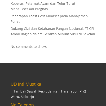
Koperasi Peternak Ayam dan Telur Turut
Mensukseskan Prognas
Penerapan Least Cost Mindset pada Manajemen
Pullet
Dukung Gizi dan Ketahanan Pangan Nasional, PT CPI
Ambil Bagian dalam Gerakan Minum Susu di Sekolah
No comments to show.
UD Inti Mustika
Jl Tambak Sawah Pergudangan Tiara Jabon F1/2
Waru, Sidoarjo
No Telepon