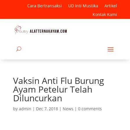
Cara Bertransaksi
UD Inti Mustika
Artikel
Kontak Kami
Vaksin Anti Flu Burung
Ayam Petelur Telah
Diluncurkan
by
admin
|
Dec 7, 2018
|
News
|
0 comments