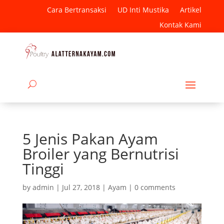
Cara Bertransaksi
UD Inti Mustika
Artikel
Kontak Kami
5 Jenis Pakan Ayam
Broiler yang Bernutrisi
Tinggi
by
admin
|
Jul 27, 2018
|
Ayam
|
0 comments