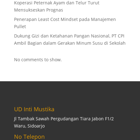
Koperasi Peternak Ayam dan Telur Turut
Mensukseskan Prognas
Penerapan Least Cost Mindset pada Manajemen
Pullet
Dukung Gizi dan Ketahanan Pangan Nasional, PT CPI
Ambil Bagian dalam Gerakan Minum Susu di Sekolah
No comments to show.
UD Inti Mustika
Jl Tambak Sawah Pergudangan Tiara Jabon F1/2
Waru, Sidoarjo
No Telepon