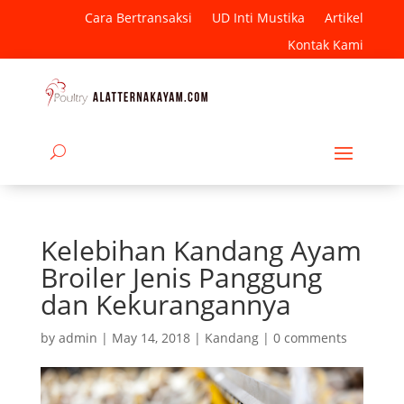
Cara Bertransaksi
UD Inti Mustika
Artikel
Kontak Kami
Kelebihan Kandang Ayam
Broiler Jenis Panggung
dan Kekurangannya
by
admin
|
May 14, 2018
|
Kandang
|
0 comments