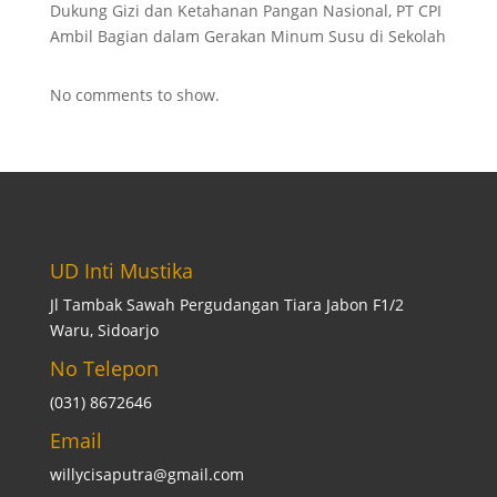
Dukung Gizi dan Ketahanan Pangan Nasional, PT CPI
Ambil Bagian dalam Gerakan Minum Susu di Sekolah
No comments to show.
UD Inti Mustika
Jl Tambak Sawah Pergudangan Tiara Jabon F1/2
Waru, Sidoarjo
No Telepon
(031) 8672646
Email
willycisaputra@gmail.com