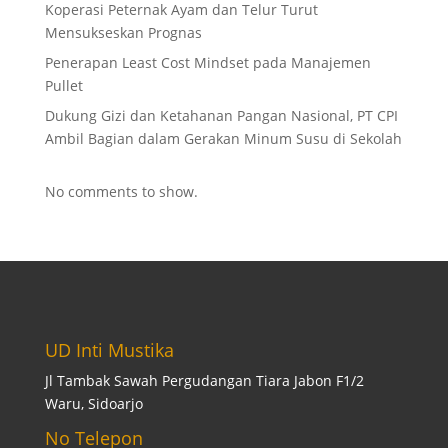
Koperasi Peternak Ayam dan Telur Turut
Mensukseskan Prognas
Penerapan Least Cost Mindset pada Manajemen
Pullet
Dukung Gizi dan Ketahanan Pangan Nasional, PT CPI
Ambil Bagian dalam Gerakan Minum Susu di Sekolah
No comments to show.
UD Inti Mustika
Jl Tambak Sawah Pergudangan Tiara Jabon F1/2
Waru, Sidoarjo
No Telepon