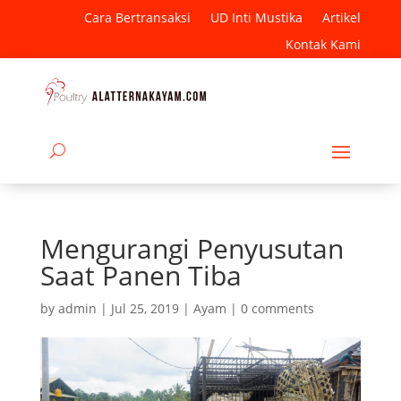
Cara Bertransaksi
UD Inti Mustika
Artikel
Kontak Kami
Mengurangi Penyusutan
Saat Panen Tiba
by
admin
|
Jul 25, 2019
|
Ayam
|
0 comments