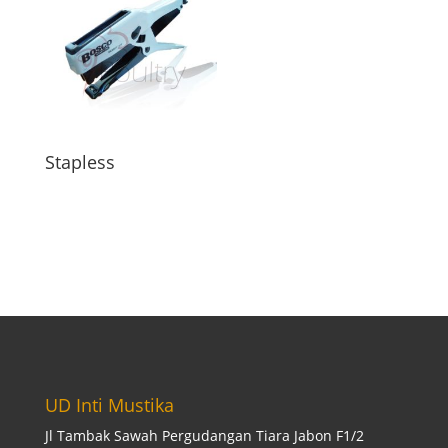
Stapless
UD Inti Mustika
Jl Tambak Sawah Pergudangan Tiara Jabon F1/2