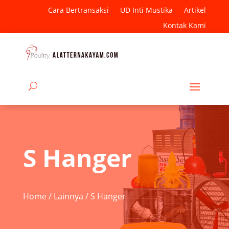
Cara Bertransaksi
UD Inti Mustika
Artikel
Kontak Kami
S Hanger
Home
/
Lainnya
/ S Hanger