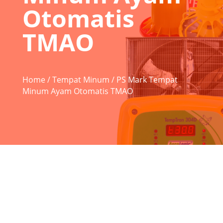
Otomatis
TMAO
Home
/
Tempat Minum
/ PS Mark Tempat
Minum Ayam Otomatis TMAO