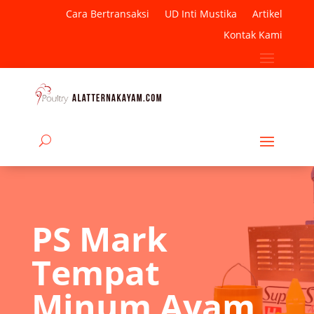
Cara Bertransaksi
UD Inti Mustika
Artikel
Kontak Kami
PS Mark
Tempat
Minum Ayam